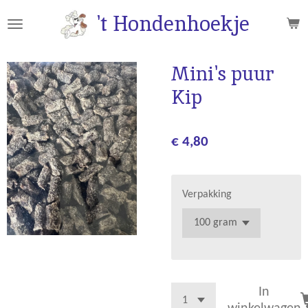
Ga
't Hondenhoekje
direct
naar
de
Mini's puur
hoofdinhoud
Kip
€ 4,80
Verpakking
In