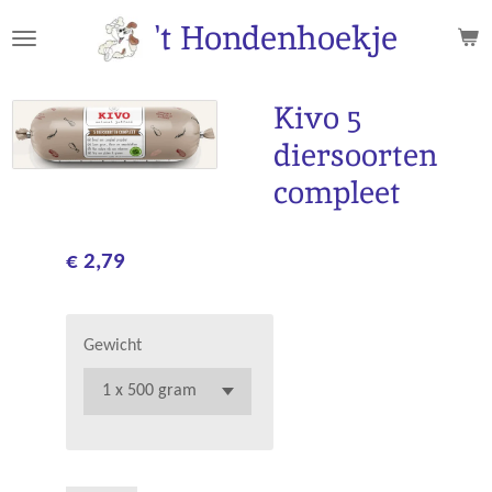
Ga
't Hondenhoekje
direct
naar
de
Kivo 5
hoofdinhoud
diersoorten
compleet
€ 2,79
Gewicht