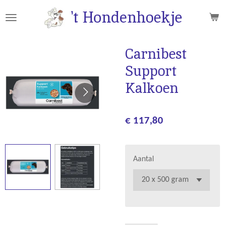
Ga
't Hondenhoekje
direct
naar
de
Carnibest
hoofdinhoud
Support
Kalkoen
€ 117,80
Aantal