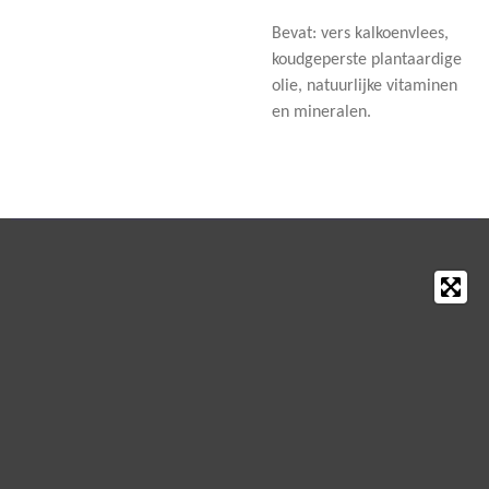
Bevat: vers kalkoenvlees,
koudgeperste plantaardige
olie, natuurlijke vitaminen
en mineralen.