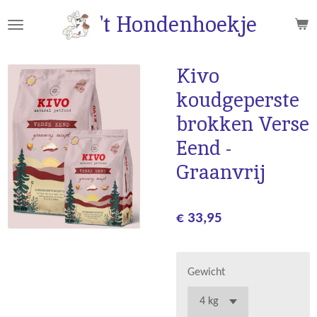
Ga
't Hondenhoekje
direct
naar
de
Kivo
hoofdinhoud
koudgeperste
brokken Verse
Eend -
Graanvrij
€ 33,95
Gewicht