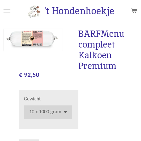
Ga
't Hondenhoekje
direct
naar
de
BARFMenu
hoofdinhoud
compleet
Kalkoen
Premium
€ 92,50
Gewicht