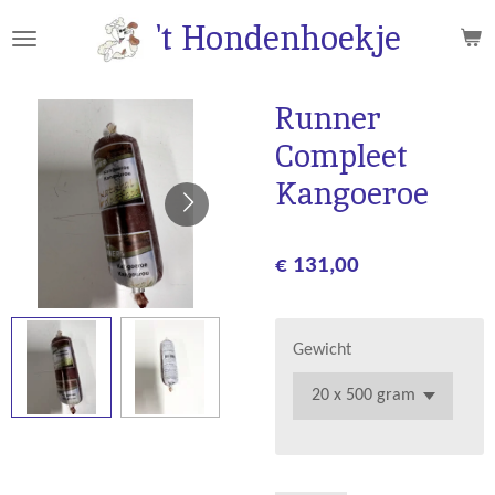
Ga
't Hondenhoekje
direct
naar
de
Runner
hoofdinhoud
Compleet
Kangoeroe
€ 131,00
Gewicht